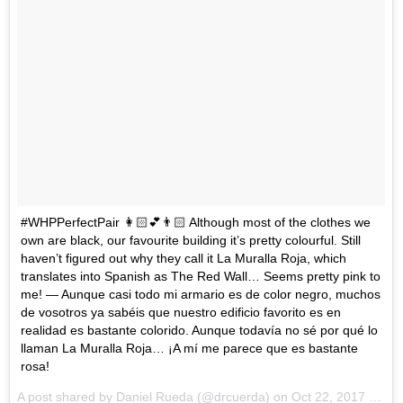
#WHPPerfectPair 👩🏻💕👨🏻 Although most of the clothes we
own are black, our favourite building it’s pretty colourful. Still
haven’t figured out why they call it La Muralla Roja, which
translates into Spanish as The Red Wall… Seems pretty pink to
me! — Aunque casi todo mi armario es de color negro, muchos
de vosotros ya sabéis que nuestro edificio favorito es en
realidad es bastante colorido. Aunque todavía no sé por qué lo
llaman La Muralla Roja… ¡A mí me parece que es bastante
rosa!
A post shared by Daniel Rueda (@drcuerda) on
Oct 22, 2017 at 12:30pm PDT